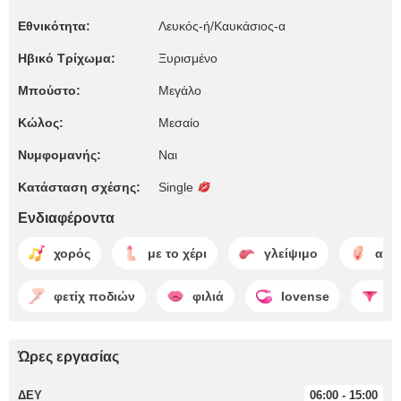
Εθνικότητα:
Λευκός-ή/Καυκάσιος-α
Ηβικό Τρίχωμα:
Ξυρισμένο
Μπούστο:
Μεγάλο
Κώλος:
Μεσαίο
Νυμφομανής:
Ναι
Κατάσταση σχέσης:
Single
Ενδιαφέροντα
χορός
με το χέρι
γλείψιμο
αυτ
φετίχ ποδιών
φιλιά
lovense
γδ
Ώρες εργασίας
ΔΕΥ
06:00 - 15:00