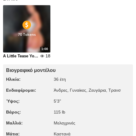
70 Tokens
1:00
18
A Little Tease You Wont Forget
Βιογραφικό μοντέλου
Ηλικία:
36 έτη
Ενδιαφέρομαι:
Άνδρες, Γυναίκες, Zευγάρια, Τρανσ
Ύψος:
5'3"
Βάρος:
115 lb
Μαλλιά:
Μελαχρινές
Μάτια:
Καστανά