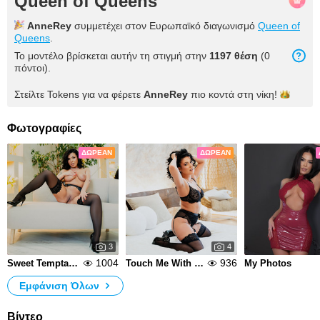
Queen of Queens
AnneRey
συμμετέχει στον Ευρωπαϊκό διαγωνισμό
Queen of
Queens
.
Το μοντέλο βρίσκεται αυτήν τη στιγμή στην
1197 θέση
(0
πόντοι).
Στείλτε Tokens για να φέρετε
AnneRey
πιο κοντά στη
νίκη!
Φωτογραφίες
ΔΩΡΕΆΝ
ΔΩΡΕΆΝ
3
4
1004
936
Sweet Temptation
Touch Me With Your Eyes
My Photos
Εμφάνιση Όλων
Βίντεο