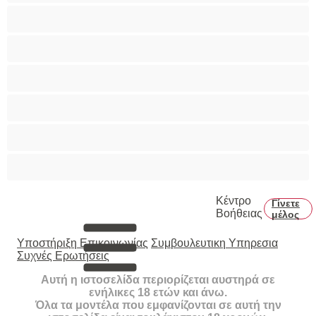
Πρωκτικό
Τεράστια Βυζιά
Τριχωτό μουνάκι
Φετίχ
Φοιτήτριες
Χυσίματα
Κέντρο
Γίνετε
Βοήθειας
μέλος
Υποστήριξη Επικοινωνίας
Συμβουλευτικη Υπηρεσια
Συχνές Ερωτήσεις
Αυτή η ιστοσελίδα περιορίζεται αυστηρά σε
ενήλικες 18 ετών και άνω.
Όλα τα μοντέλα που εμφανίζονται σε αυτή την